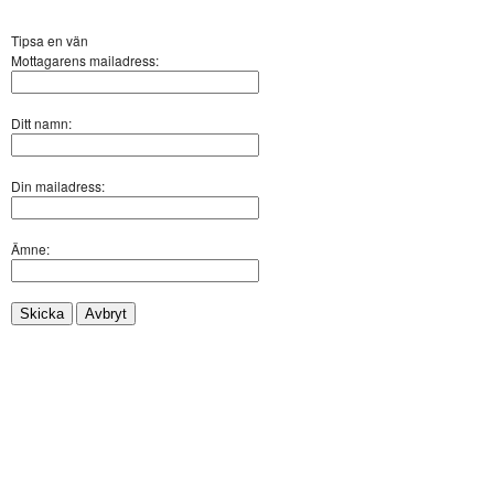
Tipsa en vän
Mottagarens mailadress:
Ditt namn:
Din mailadress:
Ämne:
Skicka
Avbryt