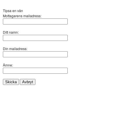
Tipsa en vän
Mottagarens mailadress:
Ditt namn:
Din mailadress:
Ämne:
Skicka
Avbryt